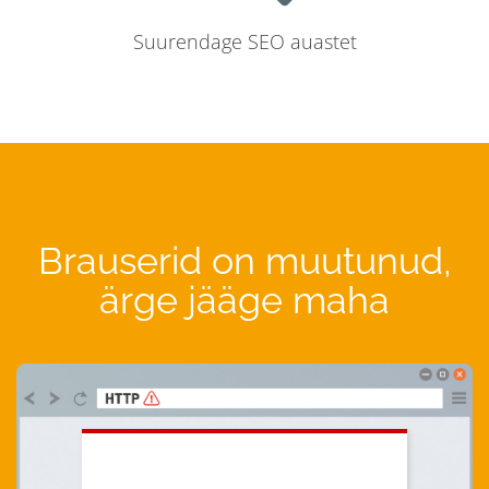
Suurendage SEO auastet
Brauserid on muutunud,
ärge jääge maha