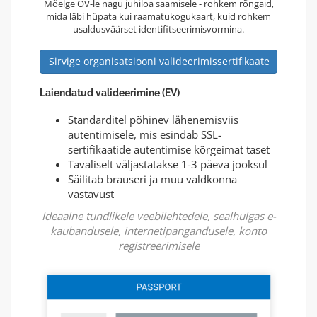
Mõelge OV-le nagu juhiloa saamisele - rohkem rõngaid,
mida läbi hüpata kui raamatukogukaart, kuid rohkem
usaldusväärset identifitseerimisvormina.
Sirvige organisatsiooni valideerimissertifikaate
Laiendatud valideerimine (EV)
Standarditel põhinev lähenemisviis
autentimisele, mis esindab SSL-
sertifikaatide autentimise kõrgeimat taset
Tavaliselt väljastatakse 1-3 päeva jooksul
Säilitab brauseri ja muu valdkonna
vastavust
Ideaalne tundlikele veebilehtedele, sealhulgas e-
kaubandusele, internetipangandusele, konto
registreerimisele