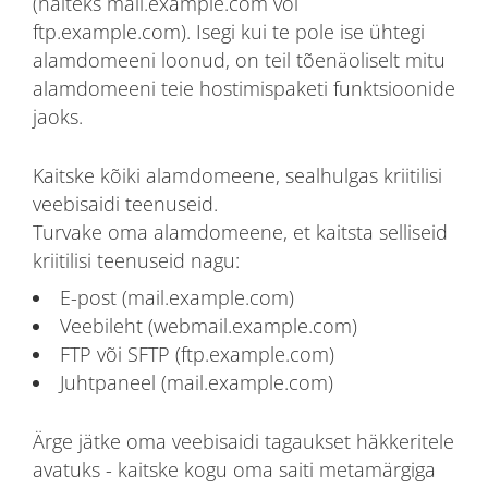
(näiteks mail.example.com või
ftp.example.com). Isegi kui te pole ise ühtegi
alamdomeeni loonud, on teil tõenäoliselt mitu
alamdomeeni teie hostimispaketi funktsioonide
jaoks.
Kaitske kõiki alamdomeene, sealhulgas kriitilisi
veebisaidi teenuseid.
Turvake oma alamdomeene, et kaitsta selliseid
kriitilisi teenuseid nagu:
E-post (mail.example.com)
Veebileht (webmail.example.com)
FTP või SFTP (ftp.example.com)
Juhtpaneel (mail.example.com)
Ärge jätke oma veebisaidi tagaukset häkkeritele
avatuks - kaitske kogu oma saiti metamärgiga