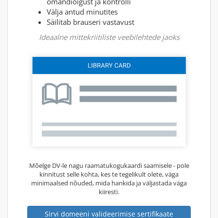
omandiõigust ja kontrolli
Välja antud minutites
Säilitab brauseri vastavust
Ideaalne mittekriitiliste veebilehtede jaoks
Mõelge DV-le nagu raamatukogukaardi saamisele - pole
kinnitust selle kohta, kes te tegelikult olete, väga
minimaalsed nõuded, mida hankida ja väljastada väga
kiiresti.
Sirvi domeeni valideerimise sertifikaate