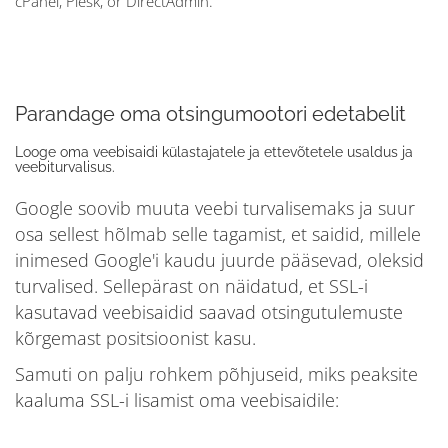
cPanel, Plesk, or DirectAdmin.
Parandage oma otsingumootori edetabelit
Looge oma veebisaidi külastajatele ja ettevõtetele usaldus ja
veebiturvalisus.
Google soovib muuta veebi turvalisemaks ja suur
osa sellest hõlmab selle tagamist, et saidid, millele
inimesed Google'i kaudu juurde pääsevad, oleksid
turvalised. Sellepärast on näidatud, et SSL-i
kasutavad veebisaidid saavad otsingutulemuste
kõrgemast positsioonist kasu.
Samuti on palju rohkem põhjuseid, miks peaksite
kaaluma SSL-i lisamist oma veebisaidile: