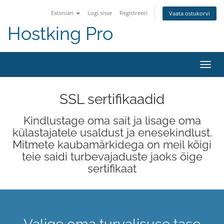
Estonian
Logi sisse
Registreeri
Vaata ostukorvi
Hostking Pro
Lülit
navig
SSL sertifikaadid
Kindlustage oma sait ja lisage oma
külastajatele usaldust ja enesekindlust.
Mitmete kaubamärkidega on meil kõigi
teie saidi turbevajaduste jaoks õige
sertifikaat