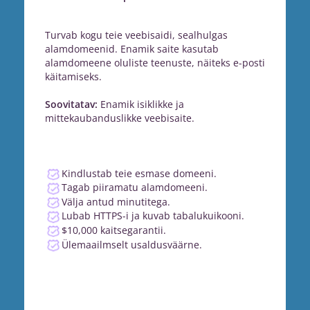
Turvab kogu teie veebisaidi, sealhulgas
alamdomeenid. Enamik saite kasutab
alamdomeene oluliste teenuste, näiteks e-posti
käitamiseks.
Soovitatav:
Enamik isiklikke ja
mittekaubanduslikke veebisaite.
Kindlustab teie esmase domeeni.
Tagab piiramatu alamdomeeni.
Välja antud minutitega.
Lubab HTTPS-i ja kuvab tabalukuikooni.
$10,000 kaitsegarantii.
Ülemaailmselt usaldusväärne.