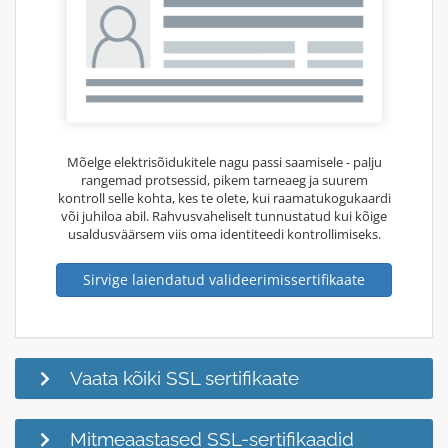
Mõelge elektrisõidukitele nagu passi saamisele - palju
rangemad protsessid, pikem tarneaeg ja suurem
kontroll selle kohta, kes te olete, kui raamatukogukaardi
või juhiloa abil. Rahvusvaheliselt tunnustatud kui kõige
usaldusväärsem viis oma identiteedi kontrollimiseks.
Sirvige laiendatud valideerimissertifikaate
Vaata kõiki SSL sertifikaate
Mitmeaastased SSL-sertifikaadid