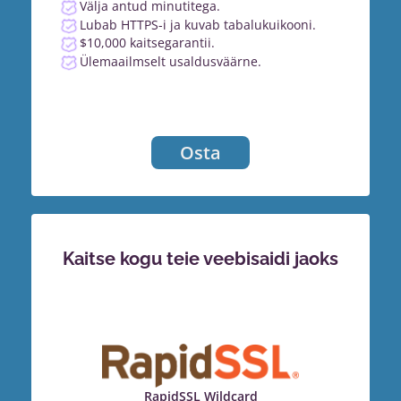
Välja antud minutitega.
Lubab HTTPS-i ja kuvab tabalukuikooni.
$10,000 kaitsegarantii.
Ülemaailmselt usaldusväärne.
Osta
Kaitse kogu teie veebisaidi jaoks
RapidSSL Wildcard