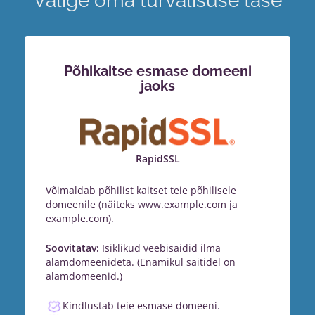
Valige oma turvalisuse tase
Põhikaitse esmase domeeni
jaoks
RapidSSL
Võimaldab põhilist kaitset teie põhilisele
domeenile (näiteks www.example.com ja
example.com).
Soovitatav:
Isiklikud veebisaidid ilma
alamdomeenideta. (Enamikul saitidel on
alamdomeenid.)
Kindlustab teie esmase domeeni.