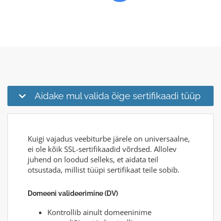
Aidake mul valida õige sertifikaadi tüüp
Kuigi vajadus veebiturbe järele on universaalne,
ei ole kõik SSL-sertifikaadid võrdsed. Allolev
juhend on loodud selleks, et aidata teil
otsustada, millist tüüpi sertifikaat teile sobib.
Domeeni valideerimine (DV)
Kontrollib ainult domeeninime