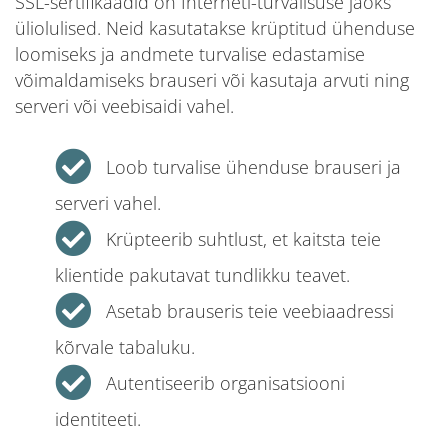
SSL-sertifikaadid on Interneti-turvalisuse jaoks
üliolulised. Neid kasutatakse krüptitud ühenduse
loomiseks ja andmete turvalise edastamise
võimaldamiseks brauseri või kasutaja arvuti ning
serveri või veebisaidi vahel.
Loob turvalise ühenduse brauseri ja
serveri vahel.
Krüpteerib suhtlust, et kaitsta teie
klientide pakutavat tundlikku teavet.
Asetab brauseris teie veebiaadressi
kõrvale tabaluku.
Autentiseerib organisatsiooni
identiteeti.