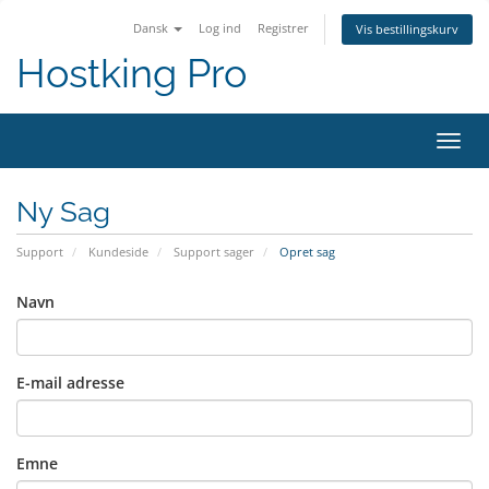
Dansk
Log ind
Registrer
Vis bestillingskurv
Hostking Pro
Skift
navig
Ny Sag
Support
Kundeside
Support sager
Opret sag
Navn
E-mail adresse
Emne