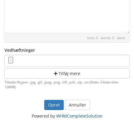
lines: 0 words: 0
Gemt
Vedhæftninger
Tilføj mere
Tilladte filtyper: .jpg, .gif, .jpeg, .png, .tiff, .pdf, .zip, .txt (Maks. Filstørrelse:
128MB)
Annuller
Powered by
WHMCompleteSolution